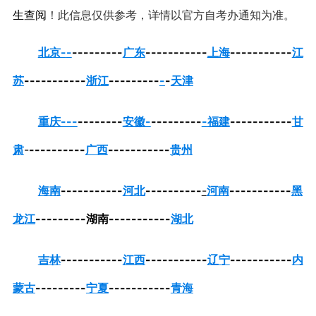
生查阅
！此信息仅供参考，详情以官方自考办通知为准。
北京-
-
--------
-
广东
-
----------
上海
-----------
江
苏
-----------
浙江
---------
-
-
天津
重庆---
--------
安徽-
---------
-
福建
-----------
甘
肃
-
----------
广西
-----------
贵州
海南
-----------
河北
----------
-
河南
-----------
黑
龙江
---------湖南-----------
湖北
吉林
-----------
江西
-----------
辽宁
-----------
内
蒙古
---------
宁夏
-----------
青海