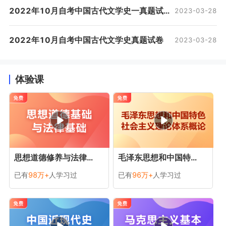
2022年10月自考中国古代文学史一真题试卷
2023-03-28
课、选考课（含推荐选考课、通识选考课、指定选考课）
组成。
2022年10月自考中国古代文学史真题试卷
2023-03-28
3.自2022年起，我省原专业计划课程停止报考，在籍
考生未完成原专业计划考试的，可依据《关于做好我省自
体验课
学考试新旧专业转接的通知》（鄂自考[2019]11号）文件
精神转接到新专业(2018年版)继续报考。新旧专业转接操
作视频可在湖北省教育考试院官方网站“下载中心”查看。
4.考生可在考生服务平台打印“考试通知单”，并持“考
思想道德修养与法律基础
毛泽东思想和中国特色社会主义理论体系概论
试通知单”、身份证原件到指定考点参加考试。考试成绩由
已有
98万+
人学习过
已有
96万+
人学习过
助学机构通知考生或考生本人在湖北省教育考试院网站、
考生服务平台查询。参加考试的考生和组织考试的工作人
员，必须严格遵守考试纪律，对违规者将按照《国家教育
考试违规处理办法》严肃查处。