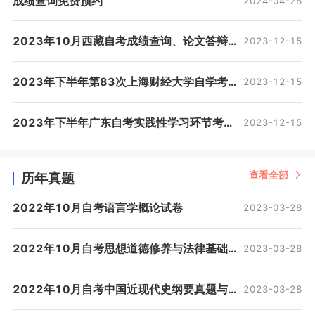
成绩查询免费预约
2024-04-28
五、教材大纲
2023年10月西藏自考成绩查询、论文答辩、毕业证办理、免考！
2023-12-15
根据全国考办有关规定，为保证教材供应质量，自学
考试教材实行主渠道供应，不得购买、使用盗版教材。各
2023年下半年第83次上海财经大学自学考试成绩复核结果的通知
2023-12-15
助学机构和广大考生应严格执行全国考办有关规定，自觉
购买正版教材，严禁购买、使用盗版教材。我省自学考试
2023年下半年广东自考实践性学习环节考核成绩将于12月11日公布
2023-12-15
教材发行供应咨询电话：027-51867791。
六、报考须知
查看全部
历年真题
1.考生须以《湖北省高等教育自学考试2022年下半年
2022年10月自考语言学概论试卷
2023-03-28
暨2022年上半年延期考试课程安排》为依据报考。
2022年10月自考思想道德修养与法律基础试卷
2023-03-28
2.我省所开考专业分面向学校开考和面向社会开考。社
会考生报考专业带 “★ ”标注 。2022年课程考试安排按专
2022年10月自考中国近现代史纲要真题与答案
2023-03-28
科和专升本分开安排，专业课程由公共基础课、专业核心