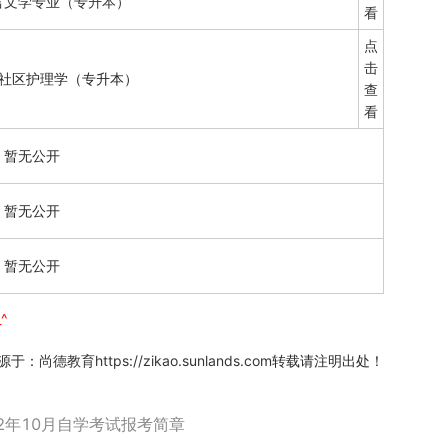
语言文学专业（专升本）
看
点
击
社区护理学（专升本）
查
看
暂无公开
暂无公开
暂无公开
^
源于：
尚德教育https://zikao.sunlands.com
转载请注明出处！
2年10月自学考试报考简章