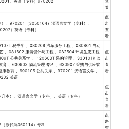
201、英语（专科）970202
查
看
点
本）、970201（3050104）汉语言文学（专科）、
击
050207）英语（专科）
查
看
0107T 秘书学 、080208 汽车服务工程 、080801 自动
工艺 、081602 服装设计与工程 、082504 环境生态工程
点
09T 公共关系学 、 120603T 采购管理 、330101K 监
击
教育 、630903 物流管理 专科 、630907 采购与供应管
查
健康教育 、690105 公共关系 、970201 汉语言文学 、
看
0202 英语
点
击
专升本）、汉语言文学（专科）、英语（专科）
查
看
点
击
2（原代码050114）专科
查